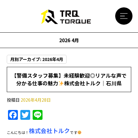
2026 4月
月別アーカイブ:
2026年4月
【警備スタッフ募集】未経験歓迎◎リアルな声で
分かる仕事の魅力
株式会社トルク｜石川県
投稿日
2026年4月28日
F
T
Li
a
w
n
株式会社トルク
c
itt
e
こんにちは！
です