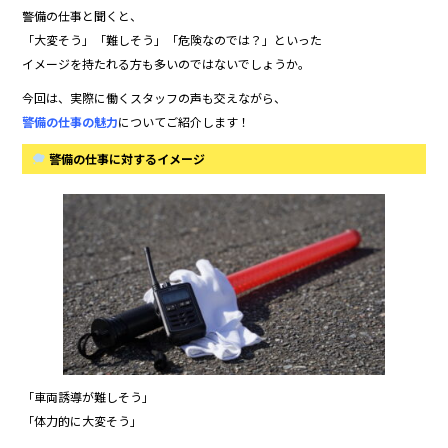
e
er
警備の仕事と聞くと、
b
「大変そう」「難しそう」「危険なのでは？」といった
イメージを持たれる方も多いのではないでしょうか。
o
今回は、実際に働くスタッフの声も交えながら、
o
警備の仕事の魅力
についてご紹介します！
k
警備の仕事に対するイメージ
「車両誘導が難しそう」
「体力的に大変そう」