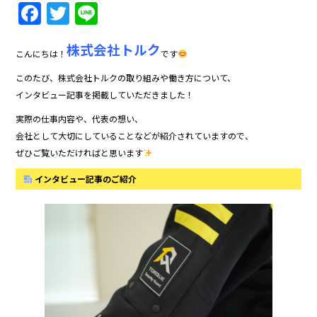
F
T
Li
a
w
n
株式会社トルク
c
itt
e
こんにちは！
です
e
er
このたび、株式会社トルクの取り組みや働き方について、
b
インタビュー記事を掲載していただきました！
o
実際の仕事内容や、代表の想い、
会社として大切にしていることなどが紹介されていますので、
o
ぜひご覧いただければと思います
k
インタビュー記事のご紹介