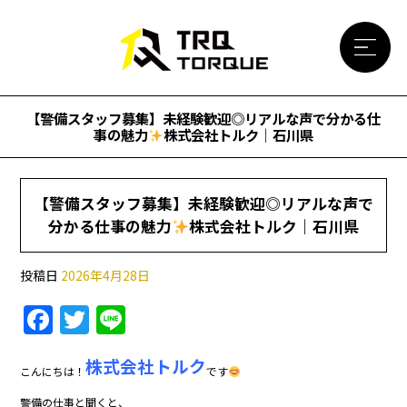
【警備スタッフ募集】未経験歓迎◎リアルな声で分かる仕
事の魅力
株式会社トルク｜石川県
【警備スタッフ募集】未経験歓迎◎リアルな声で
分かる仕事の魅力
株式会社トルク｜石川県
投稿日
2026年4月28日
F
T
Li
a
w
n
株式会社トルク
c
itt
e
こんにちは！
です
e
er
警備の仕事と聞くと、