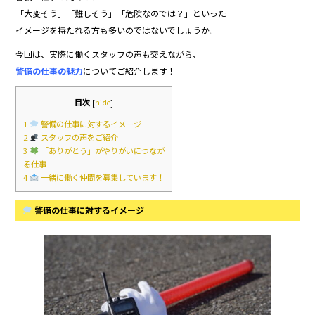
b
「大変そう」「難しそう」「危険なのでは？」といった
イメージを持たれる方も多いのではないでしょうか。
o
今回は、実際に働くスタッフの声も交えながら、
o
警備の仕事の魅力
についてご紹介します！
k
目次
[
hide
]
1
警備の仕事に対するイメージ
2
スタッフの声をご紹介
3
「ありがとう」がやりがいにつなが
る仕事
4
一緒に働く仲間を募集しています！
警備の仕事に対するイメージ