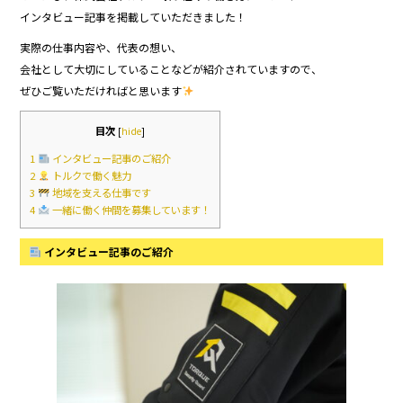
b
インタビュー記事を掲載していただきました！
o
実際の仕事内容や、代表の想い、
会社として大切にしていることなどが紹介されていますので、
o
ぜひご覧いただければと思います
k
目次
[
hide
]
1
インタビュー記事のご紹介
2
トルクで働く魅力
3
地域を支える仕事です
4
一緒に働く仲間を募集しています！
インタビュー記事のご紹介