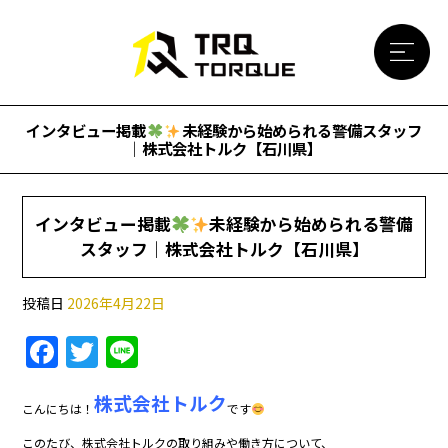
インタビュー掲載
未経験から始められる警備スタッフ
｜株式会社トルク【石川県】
インタビュー掲載
未経験から始められる警備
スタッフ｜株式会社トルク【石川県】
投稿日
2026年4月22日
F
T
Li
a
w
n
株式会社トルク
c
itt
e
こんにちは！
です
e
er
このたび、株式会社トルクの取り組みや働き方について、