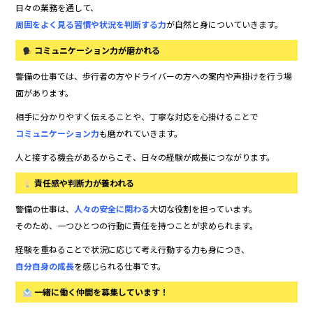
日々の業務を通して、
周囲をよく見る習慣や状況を判断する力
が自然と身についていきます。
コミュニケーション力が磨かれる
警備の仕事では、歩行者の方やドライバーの方への案内や声掛けを行う場
面があります。
相手に分かりやすく伝えることや、丁寧な対応を心掛けることで
コミュニケーション力
も磨かれていきます。
人と接する機会があるからこそ、日々の経験が成長につながります。
責任感や判断力が養われる
警備の仕事は、
人々の安全に関わる
大切な役割を担っています。
そのため、一つひとつの行動に責任を持つことが求められます。
経験を重ねることで状況に応じて考え行動する力も身につき、
自分自身の成長
を感じられる仕事です。
一緒に働く仲間を募集しています！