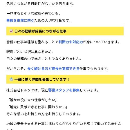
危険につながる可能性がないかを考えます。
一見すると小さな確認や声掛けも、
事故を未然に防ぐ
ための大切な行動です。
日々の経験が成長につながる仕事
警備の仕事は経験を重ねることで
判断力や対応力
が身についていきます。
現場ごとに状況は異なるため、
日々の業務の中で学ぶことも少なくありません。
だからこそ、
長く続けるほど成長を実感できる
仕事でもあります。
一緒に働く仲間を募集しています！
株式会社トルクでは、現在
警備スタッフを募集
しています。
「誰かの役に立つ仕事がしたい」
「地元に貢献できる仕事に関わりたい」
そんな想いをお持ちの方をお待ちしております。
地域の安全を支える仕事に携わりながらやりがいを感じて働いてみません