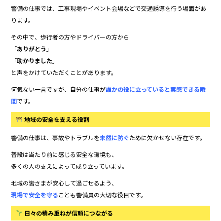
警備の仕事では、工事現場やイベント会場などで交通誘導を行う場面があ
ります。
その中で、歩行者の方やドライバーの方から
「
ありがとう
」
「
助かりました
」
と声をかけていただくことがあります。
何気ない一言ですが、自分の仕事が
誰かの役に立っていると実感できる瞬
間
です。
地域の安全を支える役割
警備の仕事は、事故やトラブルを
未然に防ぐ
ために欠かせない存在です。
普段は当たり前に感じる安全な環境も、
多くの人の支えによって成り立っています。
地域の皆さまが安心して過ごせるよう、
現場で安全を守る
ことも警備員の大切な役目です。
日々の積み重ねが信頼につながる