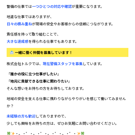
警備の仕事では
一つひとつの対応や確認
が重要になります。
地道な仕事ではありますが、
日々の積み重ね
が現場の安全やお客様からの信頼につながります。
責任感を持って取り組むことで、
大きな達成感
を得られる仕事でもあります。
一緒に働く仲間を募集しています！
株式会社トルクでは、
現在警備スタッフを募集
しています。
「
誰かの役に立つ仕事がしたい
」
「
地元に貢献できる仕事に関わりたい
」
そんな想いをお持ちの方をお待ちしております。
地域の安全を支える仕事に携わりながらやりがいを感じて働いてみません
か？
未経験の方も歓迎
しておりますので、
少しでも興味をお持ちの方は、ぜひお気軽にお問い合わせください。
・。・゜・。・゜・。・゜・。・゜・