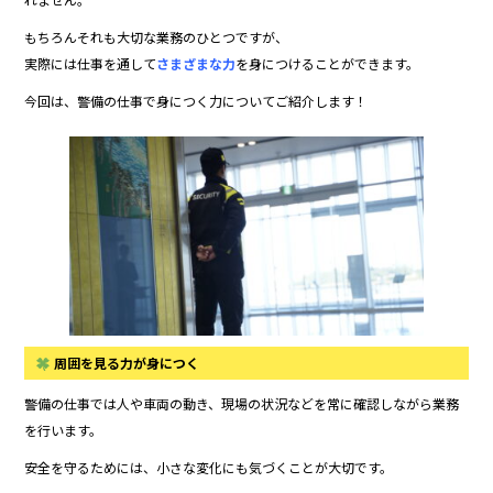
o
もちろんそれも大切な業務のひとつですが、
o
実際には仕事を通して
さまざまな力
を身につけることができます。
k
今回は、警備の仕事で身につく力についてご紹介します！
周囲を見る力が身につく
警備の仕事では人や車両の動き、現場の状況などを常に確認しながら業務
を行います。
安全を守るためには、小さな変化にも気づくことが大切です。