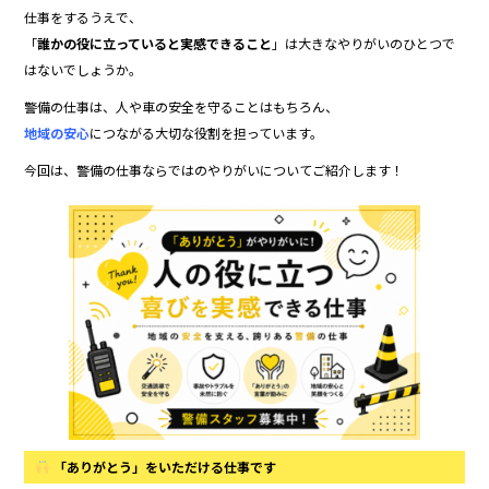
e
er
仕事をするうえで、
b
「
誰かの役に立っていると実感できること
」は大きなやりがいのひとつで
はないでしょうか。
o
警備の仕事は、人や車の安全を守ることはもちろん、
o
地域の安心
につながる大切な役割を担っています。
k
今回は、警備の仕事ならではのやりがいについてご紹介します！
「ありがとう」をいただける仕事です