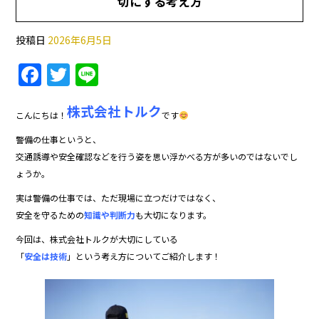
切にする考え方
投稿日
2026年6月5日
F
T
Li
a
w
n
株式会社トルク
c
itt
e
こんにちは！
です
e
er
警備の仕事というと、
b
交通誘導や安全確認などを行う姿を思い浮かべる方が多いのではないでし
ょうか。
o
実は警備の仕事では、ただ現場に立つだけではなく、
o
安全を守るための
知識や判断力
も大切になります。
k
今回は、株式会社トルクが大切にしている
「
安全は技術
」という考え方についてご紹介します！