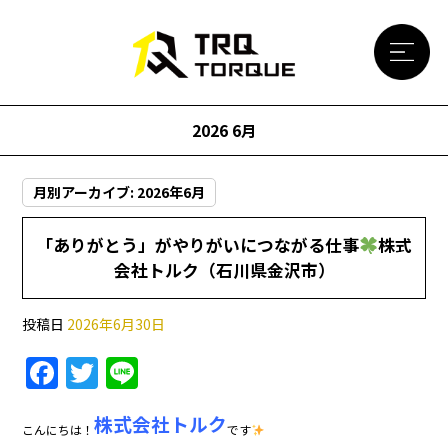
2026 6月
月別アーカイブ:
2026年6月
「ありがとう」がやりがいにつながる仕事
株式
会社トルク（石川県金沢市）
投稿日
2026年6月30日
F
T
Li
a
w
n
株式会社トルク
c
itt
e
こんにちは！
です