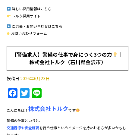
詳しい採用情報はこちら
トルク採用サイト
ご応募・お問い合わせはこちら
お問い合わせフォーム
【警備求人】警備の仕事で身につく3つの力
｜
株式会社トルク（石川県金沢市）
投稿日
2026年6月23日
F
T
Li
a
w
n
株式会社トルク
c
itt
e
こんにちは！
です
e
er
警備の仕事というと、
b
交通誘導や安全確認
を行う仕事というイメージを持たれる方が多いかもし
れません。