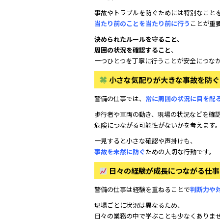
事故やトラブルを防ぐためには特別なこと
当たり前のことを当たり前に行う
ことが重
決められたルールを守ること、
周囲の状況を確認すること
、
一つひとつを丁寧に行うことが安全につな
小さな気配りが大きな事故を防ぐ
警備の仕事では、
常に周囲の状況に目を配
歩行者や車両の動き、現場の状況などを確
危険につながる可能性がないかを考えます
一見すると小さな確認や声掛けも、
事故を未然に防ぐ
ための大切な行動です。
日々の経験が成長につながる仕事
警備の仕事は経験を重ねることで
判断力や
現場ごとに状況は異なるため、
日々の業務の中で学ぶことも少なくありま