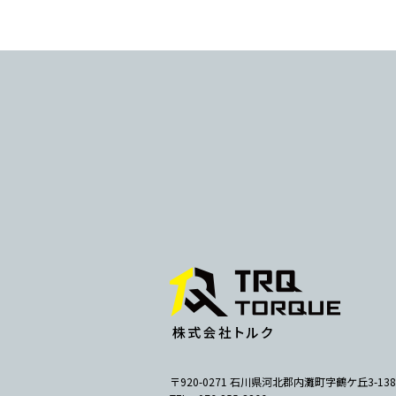
〒920-0271 石川県河北郡内灘町字鶴ケ丘3-138