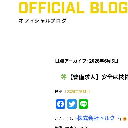
日別アーカイブ:
2026年6月5日
【警備求人】安全は技
投稿日
2026年6月5日
F
T
Li
a
w
n
株式会社トルク
c
itt
e
こんにちは！
です
警備の仕事というと、