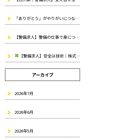
「ありがとう」がやりがいにつながる仕事
株式会社トルク（石川
【警備求人】警備の仕事で身につく3つの力
｜株式会社トルク（石
【警備求人】安全は技術｜株式会社トルクが大切にする考え方
アーカイブ
2026年7月
2026年6月
2026年5月