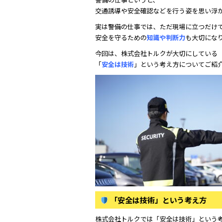
e
er
交通誘導や安全確認などを行う姿を思い浮
b
実は警備の仕事では、ただ現場に立つだけ
o
安全を守るための
知識や判断力
も大切にな
o
今回は、株式会社トルクが大切にしている
k
「
安全は技術
」という考え方についてご紹
「安全は技術」という考え方
株式会社トルクでは「安全は技術」という