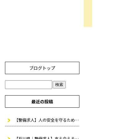
ブログトップ
最近の投稿
【警備求人】人の安全を守るために大切な力とは？｜株式会社トルク
【石川県｜警備求人】支え合える仲間と働く警備の仕事
株式会社